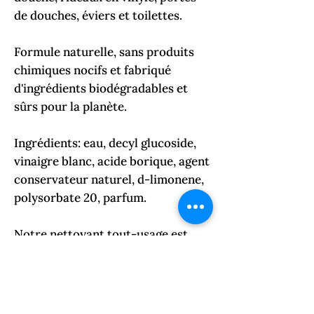
de douches, éviers et toilettes.
Formule naturelle, sans produits
chimiques nocifs et fabriqué
d'ingrédients biodégradables et
sûrs pour la planète.
Ingrédients: eau, decyl glucoside,
vinaigre blanc, acide borique, agent
conservateur naturel, d-limonene,
polysorbate 20, parfum.
Notre nettoyant tout-usage est
parfait pour toutes les surfaces,
sans laisser de résidus. Il est
composé d'ingrédients naturels et
sains pour vous et votre famille.