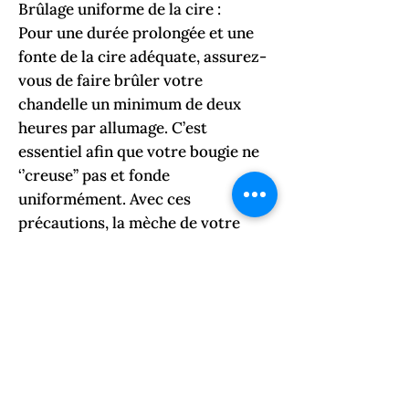
Brûlage uniforme de la cire :
Pour une durée prolongée et une
fonte de la cire adéquate, assurez-
vous de faire brûler votre
chandelle un minimum de deux
heures par allumage. C’est
essentiel afin que votre bougie ne
‘’creuse’’ pas et fonde
uniformément. Avec ces
précautions, la mèche de votre
bougie ne deviendra pas ‘’noyée’’ de
cire et sera donc plus facile à
allumer.
Couper la mèche à 1/4’’ de la cire
avant chaque utilisation.
**Avant chaque utilisation, enlevez
les cendres et les débris de la