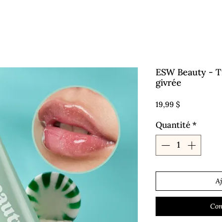
ESW Beauty - T
givrée
Prix
19,99 $
Quantité
*
A
Com